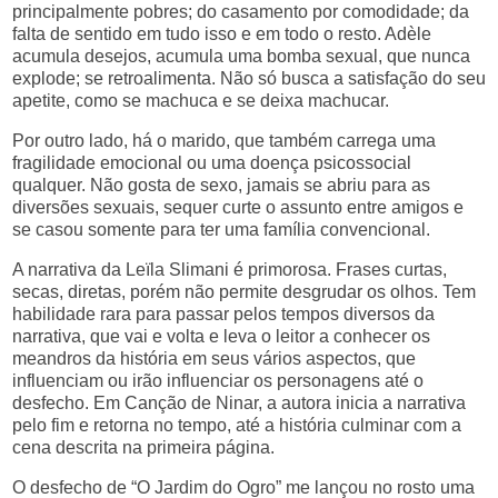
principalmente pobres; do casamento por comodidade; da
falta de sentido em tudo isso e em todo o resto. Adèle
acumula desejos, acumula uma bomba sexual, que nunca
explode; se retroalimenta. Não só busca a satisfação do seu
apetite, como se machuca e se deixa machucar.
Por outro lado, há o marido, que também carrega uma
fragilidade emocional ou uma doença psicossocial
qualquer. Não gosta de sexo, jamais se abriu para as
diversões sexuais, sequer curte o assunto entre amigos e
se casou somente para ter uma família convencional.
A narrativa da Leïla Slimani é primorosa. Frases curtas,
secas, diretas, porém não permite desgrudar os olhos. Tem
habilidade rara para passar pelos tempos diversos da
narrativa, que vai e volta e leva o leitor a conhecer os
meandros da história em seus vários aspectos, que
influenciam ou irão influenciar os personagens até o
desfecho. Em Canção de Ninar, a autora inicia a narrativa
pelo fim e retorna no tempo, até a história culminar com a
cena descrita na primeira página.
O desfecho de “O Jardim do Ogro” me lançou no rosto uma