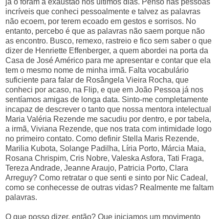
já o foram à exaustão nos últimos dias. Penso nas pessoas
incríveis que conheci pessoalmente e talvez as palavras
não ecoem, por terem ecoado em gestos e sorrisos. No
entanto, percebo é que as palavras não saem porque não
as encontro. Busco, remexo, rastreio e fico sem saber o que
dizer de Henriette Effenberger, a quem abordei na porta da
Casa de José Américo para me apresentar e contar que ela
tem o mesmo nome de minha irmã. Falta vocabulário
suficiente para falar de Rosângela Vieira Rocha, que
conheci por acaso, na Flip, e que em João Pessoa já nos
sentíamos amigas de longa data. Sinto-me completamente
incapaz de descrever o tanto que nossa mentora intelectual
Maria Valéria Rezende me sacudiu por dentro, e por tabela,
a irmã, Viviana Rezende, que nos trata com intimidade logo
no primeiro contato. Como definir Stella Maris Rezende,
Marilia Kubota, Solange Padilha, Líria Porto, Márcia Maia,
Rosana Chrispim, Cris Nobre, Valeska Asfora, Tati Fraga,
Tereza Andrade, Jeanne Araujo, Patricia Porto, Clara
Arreguy? Como retratar o que senti e sinto por Nic Cadeal,
como se conhecesse de outras vidas? Realmente me faltam
palavras.
O que posso dizer, então? Que iniciamos um movimento