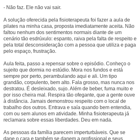
- Não faz. Ele não vai sair.
A solução oferecida pela fisioterapeuta foi fazer a aula de
pilates na minha casa, proposta imediatamente aceita. Não
faltou nenhum dos sentimentos normais diante de um
cenário tão esdrúxulo: espanto, raiva pela falta de respeito e
pela total desconsideração com a pessoa que utiliza e paga
pelo espaço, frustração.
Aula feita, passo a repensar sobre o episódio. Conheço o
sujeito que dormia no estúdio. Mora nos fundos e está
sempre por perto, perambulando aqui e ali. Um tipo
grandão, corpulento, bem alto. Fala grosso, mas nunca nos
destratou. É desleixado, sujo. Além de beber, fuma muito e
por isso cheira mal. Respira tão ofegante, que a gente ouve
à distância. Jamais demonstrou respeito com o local de
trabalho dos outros. Entrava e saía quando bem entendia,
com ou sem alunos em atividade. Minha fisioterapeuta já
reclamara sobre essas liberdades. Deu em nada.
As pessoas da família parecem imperturbáveis. Que se
dane o cara e também se danem a profissional e seus