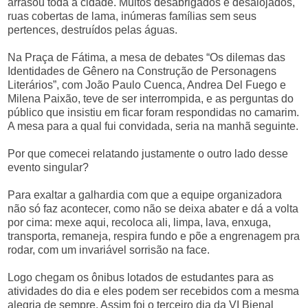
arrasou toda a cidade. Muitos desabrigados e desalojados,
ruas cobertas de lama, inúmeras famílias sem seus
pertences, destruídos pelas águas.
Na Praça de Fátima, a mesa de debates “Os dilemas das
Identidades de Gênero na Construção de Personagens
Literários”, com João Paulo Cuenca, Andrea Del Fuego e
Milena Paixão, teve de ser interrompida, e as perguntas do
público que insistiu em ficar foram respondidas no camarim.
A mesa para a qual fui convidada, seria na manhã seguinte.
Por que comecei relatando justamente o outro lado desse
evento singular?
Para exaltar a galhardia com que a equipe organizadora
não só faz acontecer, como não se deixa abater e dá a volta
por cima: mexe aqui, recoloca ali, limpa, lava, enxuga,
transporta, remaneja, respira fundo e põe a engrenagem pra
rodar, com um invariável sorrisão na face.
Logo chegam os ônibus lotados de estudantes para as
atividades do dia e eles podem ser recebidos com a mesma
alegria de sempre. Assim foi o terceiro dia da VI Bienal