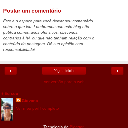
Postar um comentário
Este é o espaço para você deixar seu comentário
sobre o que leu. Lembramos que este blog não
publica comentários ofensivos, obscenos,
contrários à lei, ou que não tenham relação com o
conteúdo da postagem. Dê sua opinião com
responsabilidade!
‹
›
Página inicial
Ver versão para a web
♦ Eu sou
Giovana
Ver meu perfil completo
Tecnologia do
Blogger
.