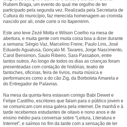
Rubem Braga, um evento do qual me orgulho de ter
participado pela segunda vez. Realizada pela Secretaria de
Cultura do município, faz merecida homenagem ao cronista
nascido por ali, onde corre o rio Itapemirim.
Este ano teve Zezé Motta e Wilson Coelho na mesa de
abertura, e muita gente com muita coisa boa a dizer durante
a semana: Sérgio Vaz, Marcelino Freire, Paulo Lins, José
Eduardo Agualusa, Gonçalo M. Tavares, Jorge Nascimento,
Carol Bensimon, Saulo Ribeiro, Sara Passabon, entre
tantos outros. Ao longo de todos os dias as crianças foram
presenteadas com contação de histórias, teatro de
fantoches, oficinas, feira de livros, muita música e
performances como a do cão Zig, da Borboleta Amarela e
do Entregador de Palavras.
Na mesa da quinta-feira estavam comigo Babi Dewet e
Felipe Castilho, escritores que falam para o público jovem e
se comunicam com essa galera pela internet. De manhã e à
tarde recebemos estudantes de oitavo e nono anos e de
ensino médio para conversar sobre “Leitura, Literatura e
Internet”, e saímos no fim da tarde com a sensação de ter