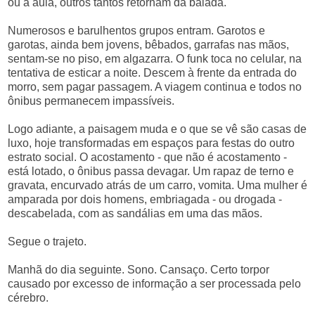
ou à aula, outros tantos retornam da balada.
Numerosos e barulhentos grupos entram. Garotos e
garotas, ainda bem jovens, bêbados, garrafas nas mãos,
sentam-se no piso, em algazarra. O funk toca no celular, na
tentativa de esticar a noite. Descem à frente da entrada do
morro, sem pagar passagem. A viagem continua e todos no
ônibus permanecem impassíveis.
Logo adiante, a paisagem muda e o que se vê são casas de
luxo, hoje transformadas em espaços para festas do outro
estrato social. O acostamento - que não é acostamento -
está lotado, o ônibus passa devagar. Um rapaz de terno e
gravata, encurvado atrás de um carro, vomita. Uma mulher é
amparada por dois homens, embriagada - ou drogada -
descabelada, com as sandálias em uma das mãos.
Segue o trajeto.
Manhã do dia seguinte. Sono. Cansaço. Certo torpor
causado por excesso de informação a ser processada pelo
cérebro.