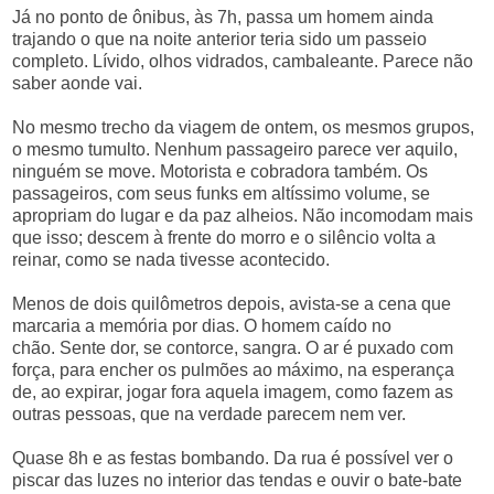
Já no ponto de ônibus, às 7h, passa um homem ainda
trajando o que na noite anterior teria sido um passeio
completo. Lívido, olhos vidrados, cambaleante. Parece não
saber aonde vai.
No mesmo trecho da viagem de ontem, os mesmos grupos,
o mesmo tumulto. Nenhum passageiro parece ver aquilo,
ninguém se move. Motorista e cobradora também. Os
passageiros, com seus funks em altíssimo volume, se
apropriam do lugar e da paz alheios. Não incomodam mais
que isso; descem à frente do morro e o silêncio volta a
reinar, como se nada tivesse acontecido.
Menos de dois quilômetros depois, avista-se a cena que
marcaria a memória por dias. O homem caído no
chão. Sente dor, se contorce, sangra. O ar é puxado com
força, para encher os pulmões ao máximo, na esperança
de, ao expirar, jogar fora aquela imagem, como fazem as
outras pessoas, que na verdade parecem nem ver.
Quase 8h e as festas bombando. Da rua é possível ver o
piscar das luzes no interior das tendas e ouvir o bate-bate