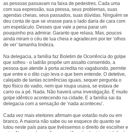
as pessoas pas
sav
am na faixa de pedestres. Cada uma
com sua expressão, sua pressa, seus problemas, suas
agendas cheias, seus passados, suas dúvidas. Ninguém se
deu conta de que se virasse para o lado daria de cara com
um espetáculo. Desses que vale a pena parar um
pouquinho pra admirar. Garanto que relaxa. Mas, poucos
ainda miram o céu de lua cheia e agradecem por ter ‘olhos
de ver’ tamanha lindeza.
Na delegacia, a família faz Boletim de Ocorrência do golpe
que sofreu - o ladrão propõe um assalto consentido, a
pessoa que atende à porta acredita no vagabundo, permite
que entre e o dito cujo leva o que bem entende. O detetive,
calejado de tantas ocorrências iguais, sequer pergunta o
tipo físico do vadio, nem que roupa u
sav
a, se estava de
carro ou a pé. Nada. Não haverá uma investigação. É muito
golpe idêntico acontecendo na cidade. E a família sai da
delegacia com a sensação de ‘nada aconteceu’.
Cada vez mais eleitores afirmam que votarão nulo ou
em
branco. A
maioria não sabe ou se esquece do quanto se
lutou neste país para que tivéssemos o direito de escolher e