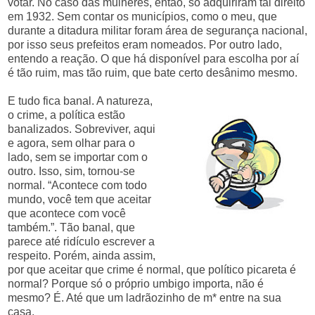
votar. No caso das mulheres, então, só adquiriram tal direito
em 1932. Sem contar os municípios, como o meu, que
durante a ditadura militar foram área de segurança nacional,
por isso seus prefeitos eram nomeados. Por outro lado,
entendo a reação. O que há disponível para escolha por aí
é tão ruim, mas tão ruim, que bate certo desânimo mesmo.
E tudo fica banal. A natureza,
o crime, a política estão
banalizados. Sobreviver, aqui
e agora, sem olhar para o
lado, sem se importar com o
outro. Isso, sim, tornou-se
normal. “Acontece com todo
mundo, você tem que aceitar
que acontece com você
também.”. Tão banal, que
parece até ridículo escrever a
respeito. Porém, ainda assim,
por que aceitar que crime é normal, que político picareta é
normal? Porque só o próprio umbigo importa, não é
mesmo? É. Até que um ladrãozinho de m* entre na sua
casa.