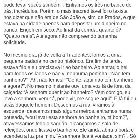
pode levar vocês também!”. Entramos os três no banco de
trás, incrédulos. Porém, o mais inacreditável foi o taxista
nos dizer que não era de São João e, sim, de Prados, e que
estava na cidade apenas para depositar um dinheiro no
banco. Engoli em seco. Ao final da corrida, quanto é?
“Quatro reais”. Até agora não compreendo tamanha
solicitude.
No mesmo dia, já de volta a Tiradentes, fomos a uma
pequena padaria no centro histórico. Era fim de tarde,
estava frio e eu precisava ir ao banheiro. Ao entrar, olhei
para todos os lados e não vi nenhuma portinha. “Não tem
banheiro?” “Ah, não temos!” “Gente, aqui não tem banheiro,
e agora?”. No mesmo instante ouvi uma voz lá de fora, da
calçada: “A senhora quer ir ao banheiro? Vem comigo, eu
levo a senhora, vem cá, pode vir, me segue aqui”. E lá fui eu
atrás daquele homem. Descemos a rua, viramos à
esquerda, descemos mais alguns metros, entramos numa
pousada, “vou levar esta senhora ao banheiro, tá bom?”,
atravessamos todo o saguão, alcançamos a sala de
refeições, onde ficava o banheiro. Ele ainda abriu a porta e
acendeu a luz pra mim. “A senhora fica à vontade, sim?”. Só