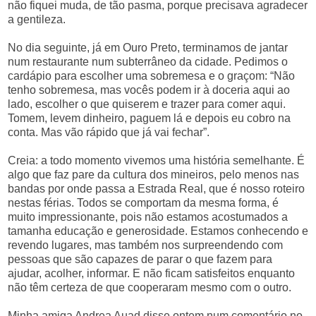
não fiquei muda, de tão pasma, porque precisava agradecer
a gentileza.
No dia seguinte, já em Ouro Preto, terminamos de jantar
num restaurante num subterrâneo da cidade. Pedimos o
cardápio para escolher uma sobremesa e o graçom: “Não
tenho sobremesa, mas vocês podem ir à doceria aqui ao
lado, escolher o que quiserem e trazer para comer aqui.
Tomem, levem dinheiro, paguem lá e depois eu cobro na
conta. Mas vão rápido que já vai fechar”.
Creia: a todo momento vivemos uma história semelhante. É
algo que faz pare da cultura dos mineiros, pelo menos nas
bandas por onde passa a Estrada Real, que é nosso roteiro
nestas férias. Todos se comportam da mesma forma, é
muito impressionante, pois não estamos acostumados a
tamanha educação e generosidade. Estamos conhecendo e
revendo lugares, mas também nos surpreendendo com
pessoas que são capazes de parar o que fazem para
ajudar, acolher, informar. E não ficam satisfeitos enquanto
não têm certeza de que cooperaram mesmo com o outro.
Minha amiga Andrea Auad disse ontem num comentário no