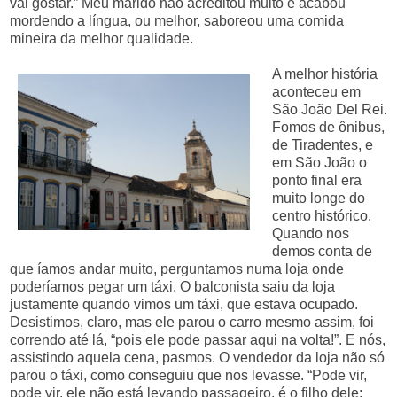
vai gostar.” Meu marido não acreditou muito e acabou
mordendo a língua, ou melhor, saboreou uma comida
mineira da melhor qualidade.
A melhor história
aconteceu em
São João Del Rei.
Fomos de ônibus,
de Tiradentes, e
em São João o
ponto final era
muito longe do
centro histórico.
Quando nos
demos conta de
que íamos andar muito, perguntamos numa loja onde
poderíamos pegar um táxi. O balconista saiu da loja
justamente quando vimos um táxi, que estava ocupado.
Desistimos, claro, mas ele parou o carro mesmo assim, foi
correndo até lá, “pois ele pode passar aqui na volta!”. E nós,
assistindo aquela cena, pasmos. O vendedor da loja não só
parou o táxi, como conseguiu que nos levasse. “Pode vir,
pode vir, ele não está levando passageiro, é o filho dele;