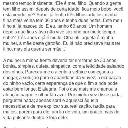
mesmo tempo insistente: “Ele é meu filho. Quando a gente
tem filho assim, depois de certa idade, fica meio bobo, você
está vendo, né? Sabe, já tenho três filhos adultos, minha
filha mais velha tem 36 anos e tenho duas netas. Este meu
filho aí já nasceu tio. E eu, tenho 60 anos! Um homem
depois que fica viúvo não vive sozinho por muito tempo,
sabe? Três anos e já é muito. Olha ali, aquela é minha
mulher, a mãe deste garotão. Eu já não precisava mais ter
filho, mas ela queria ser mãe...”
A mulher a minha frente deveria ter em torno de 30 anos,
bonita, simples, quieta, simpática, com a felicidade saltando
dos olhos. Pareceu-me o alento à velhice começada a
chegar, a solução para o abandono da viuvez, a ocupação
do ninho vazio, certa esperança de que o fim ainda pode
estar bem longe. E alegria. Foi o que mais me chamou a
atenção naquele olhar tão azul. Por minha vez disse nada,
perguntei nada; apenas sorri e aquiesci àquela
necessidade de me explicar sua realização, tardia para
muitos, porém para ele, um fio de vida, um pouco mais de
vida pulsante dentro e fora dele.