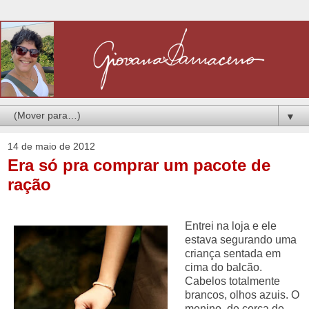
▼
14 de maio de 2012
Era só pra comprar um pacote de
ração
Entrei na loja e ele
estava segurando uma
criança sentada em
cima do balcão.
Cabelos totalmente
brancos, olhos azuis. O
menino, de cerca de