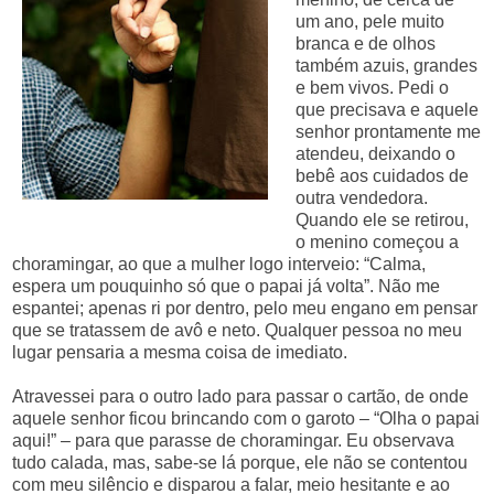
um ano, pele muito
branca e de olhos
também azuis, grandes
e bem vivos. Pedi o
que precisava e aquele
senhor prontamente me
atendeu, deixando o
bebê aos cuidados de
outra vendedora.
Quando ele se retirou,
o menino começou a
choramingar, ao que a mulher logo interveio: “Calma,
espera um pouquinho só que o papai já volta”. Não me
espantei; apenas ri por dentro, pelo meu engano em pensar
que se tratassem de avô e neto. Qualquer pessoa no meu
lugar pensaria a mesma coisa de imediato.
Atravessei para o outro lado para passar o cartão, de onde
aquele senhor ficou brincando com o garoto – “Olha o papai
aqui!” – para que parasse de choramingar. Eu observava
tudo calada, mas, sabe-se lá porque, ele não se contentou
com meu silêncio e disparou a falar, meio hesitante e ao