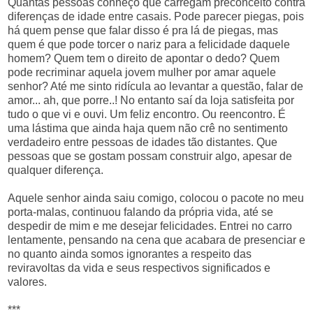
Quantas pessoas conheço que carregam preconceito contra
diferenças de idade entre casais. Pode parecer piegas, pois
há quem pense que falar disso é pra lá de piegas, mas
quem é que pode torcer o nariz para a felicidade daquele
homem? Quem tem o direito de apontar o dedo? Quem
pode recriminar aquela jovem mulher por amar aquele
senhor? Até me sinto ridícula ao levantar a questão, falar de
amor... ah, que porre..! No entanto saí da loja satisfeita por
tudo o que vi e ouvi. Um feliz encontro. Ou reencontro. É
uma lástima que ainda haja quem não crê no sentimento
verdadeiro entre pessoas de idades tão distantes. Que
pessoas que se gostam possam construir algo, apesar de
qualquer diferença.
Aquele senhor ainda saiu comigo, colocou o pacote no meu
porta-malas, continuou falando da própria vida, até se
despedir de mim e me desejar felicidades. Entrei no carro
lentamente, pensando na cena que acabara de presenciar e
no quanto ainda somos ignorantes a respeito das
reviravoltas da vida e seus respectivos significados e
valores.
***