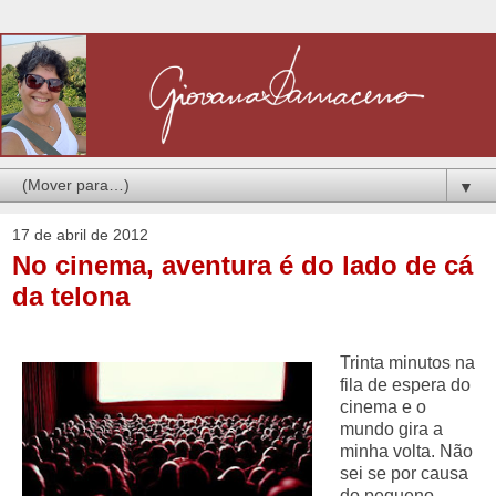
▼
17 de abril de 2012
No cinema, aventura é do lado de cá
da telona
Trinta minutos na
fila de espera do
cinema e o
mundo gira a
minha volta. Não
sei se por causa
do pequeno