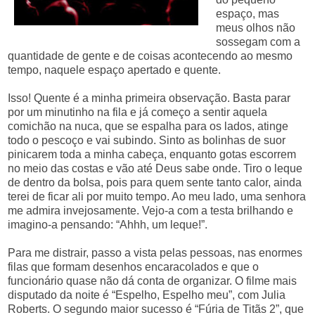
espaço, mas
meus olhos não
sossegam com a
quantidade de gente e de coisas acontecendo ao mesmo
tempo, naquele espaço apertado e quente.
Isso! Quente é a minha primeira observação. Basta parar
por um minutinho na fila e já começo a sentir aquela
comichão na nuca, que se espalha para os lados, atinge
todo o pescoço e vai subindo. Sinto as bolinhas de suor
pinicarem toda a minha cabeça, enquanto gotas escorrem
no meio das costas e vão até Deus sabe onde. Tiro o leque
de dentro da bolsa, pois para quem sente tanto calor, ainda
terei de ficar ali por muito tempo. Ao meu lado, uma senhora
me admira invejosamente. Vejo-a com a testa brilhando e
imagino-a pensando: “Ahhh, um leque!”.
Para me distrair, passo a vista pelas pessoas, nas enormes
filas que formam desenhos encaracolados e que o
funcionário quase não dá conta de organizar. O filme mais
disputado da noite é “Espelho, Espelho meu”, com Julia
Roberts. O segundo maior sucesso é “Fúria de Titãs
2”
, que