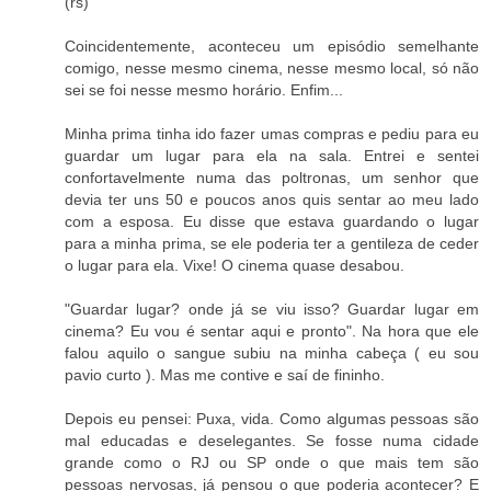
(rs)
Coincidentemente, aconteceu um episódio semelhante
comigo, nesse mesmo cinema, nesse mesmo local, só não
sei se foi nesse mesmo horário. Enfim...
Minha prima tinha ido fazer umas compras e pediu para eu
guardar um lugar para ela na sala. Entrei e sentei
confortavelmente numa das poltronas, um senhor que
devia ter uns 50 e poucos anos quis sentar ao meu lado
com a esposa. Eu disse que estava guardando o lugar
para a minha prima, se ele poderia ter a gentileza de ceder
o lugar para ela. Vixe! O cinema quase desabou.
"Guardar lugar? onde já se viu isso? Guardar lugar em
cinema? Eu vou é sentar aqui e pronto". Na hora que ele
falou aquilo o sangue subiu na minha cabeça ( eu sou
pavio curto ). Mas me contive e saí de fininho.
Depois eu pensei: Puxa, vida. Como algumas pessoas são
mal educadas e deselegantes. Se fosse numa cidade
grande como o RJ ou SP onde o que mais tem são
pessoas nervosas, já pensou o que poderia acontecer? E