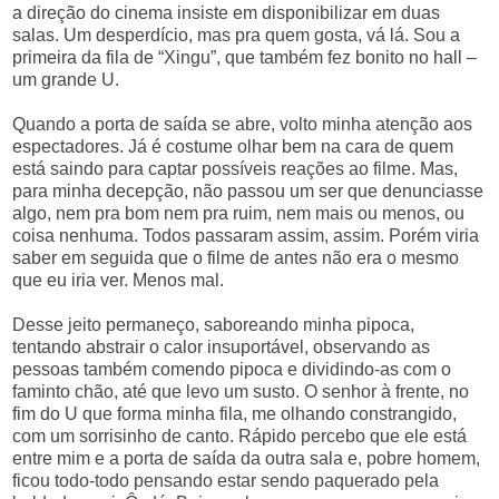
a direção do cinema insiste em disponibilizar em duas
salas. Um desperdício, mas pra quem gosta, vá lá. Sou a
primeira da fila de “Xingu”, que também fez bonito no hall –
um grande U.
Quando a porta de saída se abre, volto minha atenção aos
espectadores. Já é costume olhar bem na cara de quem
está saindo para captar possíveis reações ao filme. Mas,
para minha decepção, não passou um ser que denunciasse
algo, nem pra bom nem pra ruim, nem mais ou menos, ou
coisa nenhuma. Todos passaram assim, assim. Porém viria
saber em seguida que o filme de antes não era o mesmo
que eu iria ver. Menos mal.
Desse jeito permaneço, saboreando minha pipoca,
tentando abstrair o calor insuportável, observando as
pessoas também comendo pipoca e dividindo-as com o
faminto chão, até que levo um susto. O senhor à frente, no
fim do U que forma minha fila, me olhando constrangido,
com um sorrisinho de canto. Rápido percebo que ele está
entre mim e a porta de saída da outra sala e, pobre homem,
ficou todo-todo pensando estar sendo paquerado pela