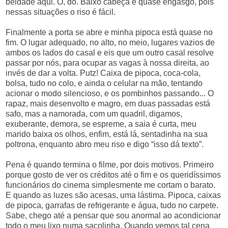
beldade aqui. Ô, dó. Baixo cabeça e quase engasgo, pois
nessas situações o riso é fácil.
Finalmente a porta se abre e minha pipoca está quase no
fim. O lugar adequado, no alto, no meio, lugares vazios de
ambos os lados do casal e eis que um outro casal resolve
passar por nós, para ocupar as vagas à nossa direita, ao
invés de dar a volta. Putz! Caixa de pipoca, coca-cola,
bolsa, tudo no colo, e ainda o celular na mão, tentando
acionar o modo silencioso, e os pombinhos passando... O
rapaz, mais desenvolto e magro, em duas passadas está
safo, mas a namorada, com um quadril, digamos,
exuberante, demora, se espreme, a saia é curta, meu
marido baixa os olhos, enfim, está lá, sentadinha na sua
poltrona, enquanto abro meu riso e digo “isso dá texto”.
Pena é quando termina o filme, por dois motivos. Primeiro
porque gosto de ver os créditos até o fim e os queridíssimos
funcionários do cinema simplesmente me cortam o barato.
E quando as luzes são acesas, uma lástima. Pipoca, caixas
de pipoca, garrafas de refrigerante e água, tudo no carpete.
Sabe, chego até a pensar que sou anormal ao acondicionar
todo o meu lixo numa sacolinha. Quando vemos tal cena