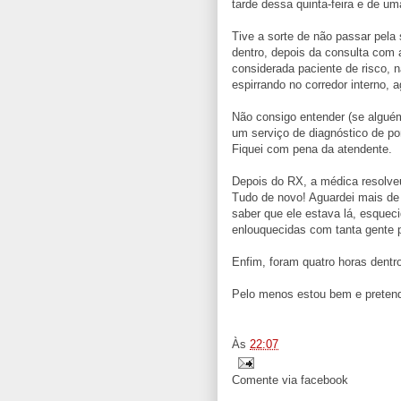
tarde dessa quinta-feira e de u
Tive a sorte de não passar pela 
dentro, depois da consulta com 
considerada paciente de risco, n
espirrando no corredor interno
Não consigo entender (se alguém
um serviço de diagnóstico de po
Fiquei com pena da atendente.
Depois do RX, a médica resolve
Tudo de novo! Aguardei mais de 
saber que ele estava lá, esquec
enlouquecidas com tanta gente pr
Enfim, foram quatro horas dentro
Pelo menos estou bem e pretend
.
Às
22:07
Comente via facebook