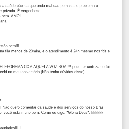
ó a saúde pública que anda mal das pernas... o problema é
 privada. É vergonhoso...
tá bem. AMO!
mana
estão bem!!!
 na fila menos de 20mim, e o atendimento é 24h mesmo nos fds e
EFONEMA COM AQUELA VOZ BOA!!!! pode ter certeza ue foi
cebi no meu aniversário (Não tenha dúvidas disso)
...
 Não quero comentar da saúde e dos serviços do nosso Brasil,
r você está muito bem. Como eu digo: "Glória Deus". kkkkkk
audades!!!!!