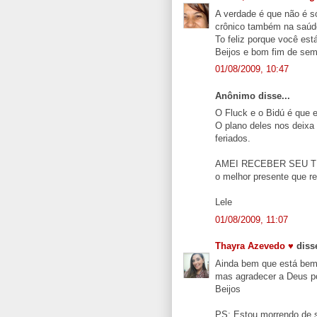
A verdade é que não é s
crônico também na saúde
To feliz porque você es
Beijos e bom fim de se
01/08/2009, 10:47
Anônimo disse...
O Fluck e o Bidú é que 
O plano deles nos deixa
feriados.
AMEI RECEBER SEU TEL
o melhor presente que re
Lele
01/08/2009, 11:07
Thayra Azevedo ♥
disse
Ainda bem que está bem!
mas agradecer a Deus po
Beijos
PS: Estou morrendo de s