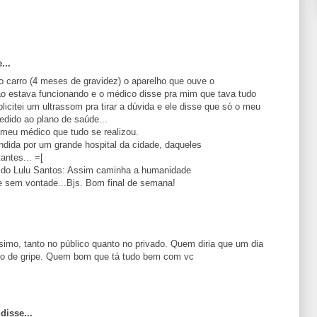
...
o carro (4 meses de gravidez) o aparelho que ouve o
o estava funcionando e o médico disse pra mim que tava tudo
citei um ultrassom pra tirar a dúvida e ele disse que só o meu
edido ao plano de saúde...
 meu médico que tudo se realizou.
ndida por um grande hospital da cidade, daqueles
antes... =[
 do Lulu Santos: Assim caminha a humanidade
 sem vontade...Bjs. Bom final de semana!
imo, tanto no público quanto no privado. Quem diria que um dia
do de gripe. Quem bom que tá tudo bem com vc
disse...