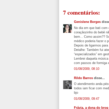
7 comentários:
Genislene Borges
disse
No dia em que bati com 
coraçãozinho do bebê nã
bem... Como assim?? Soli
médico poderia fazer o p
Depois de ligarmos para
Detalhe: Também fui ate
“especializados” em gest
Lembrei daquela música
com passos de formiga e
01/08/2009, 08:10
Rildo Barros
disse...
O atendimento anda péss
todos iam ficar com me
bjo
01/08/2009, 09:47
Frávia, a dona do brog