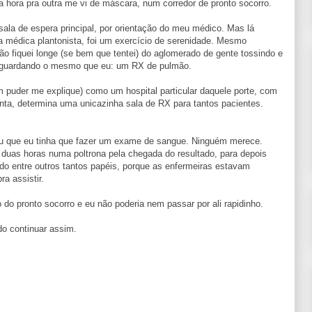
ma hora pra outra me vi de máscara, num corredor de pronto socorro.
sala de espera principal, por orientação do meu médico. Mas lá
a médica plantonista, foi um exercício de serenidade. Mesmo
ão fiquei longe (se bem que tentei) do aglomerado de gente tossindo e
, aguardando o mesmo que eu: um RX de pulmão.
 puder me explique) como um hospital particular daquele porte, com
nta, determina uma unicazinha sala de RX para tantos pacientes.
u que eu tinha que fazer um exame de sangue. Ninguém merece.
duas horas numa poltrona pela chegada do resultado, para depois
ido entre outros tantos papéis, porque as enfermeiras estavam
a assistir.
 do pronto socorro e eu não poderia nem passar por ali rapidinho.
o continuar assim.