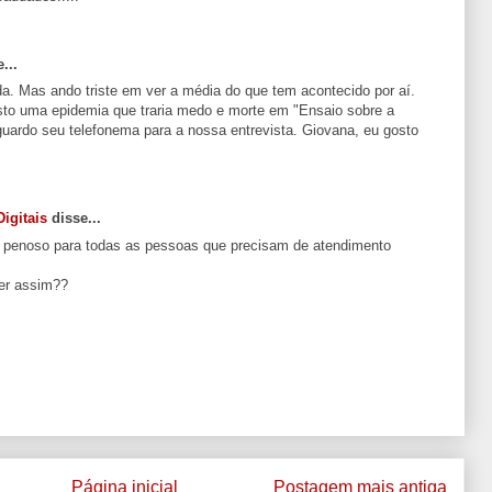
...
a. Mas ando triste em ver a média do que tem acontecido por aí.
sto uma epidemia que traria medo e morte em "Ensaio sobre a
aguardo seu telefonema para a nossa entrevista. Giovana, eu gosto
igitais
disse...
o penoso para todas as pessoas que precisam de atendimento
er assim??
Página inicial
Postagem mais antiga