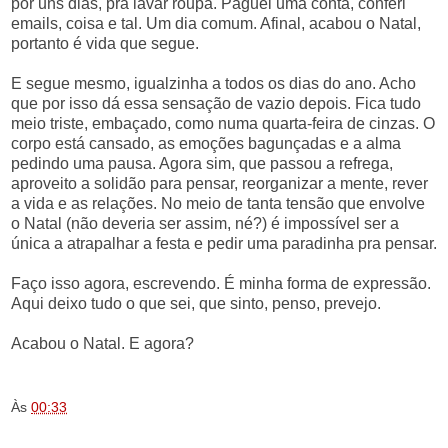
por uns dias, pra lavar roupa. Paguei uma conta, conferi
emails, coisa e tal. Um dia comum. Afinal, acabou o Natal,
portanto é vida que segue.
E segue mesmo, igualzinha a todos os dias do ano. Acho
que por isso dá essa sensação de vazio depois. Fica tudo
meio triste, embaçado, como numa quarta-feira de cinzas. O
corpo está cansado, as emoções bagunçadas e a alma
pedindo uma pausa. Agora sim, que passou a refrega,
aproveito a solidão para pensar, reorganizar a mente, rever
a vida e as relações. No meio de tanta tensão que envolve
o Natal (não deveria ser assim, né?) é impossível ser a
única a atrapalhar a festa e pedir uma paradinha pra pensar.
Faço isso agora, escrevendo. É minha forma de expressão.
Aqui deixo tudo o que sei, que sinto, penso, prevejo.
Acabou o Natal. E agora?
.
Às
00:33