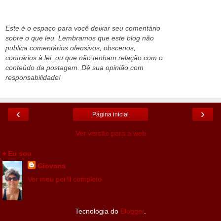
Este é o espaço para você deixar seu comentário
sobre o que leu. Lembramos que este blog não
publica comentários ofensivos, obscenos,
contrários à lei, ou que não tenham relação com o
conteúdo da postagem. Dê sua opinião com
responsabilidade!
‹
›
Página inicial
Ver versão para a web
♦ Eu sou
Giovana
Ver meu perfil completo
Tecnologia do
Blogger
.