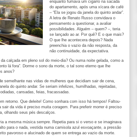
enquanto fumava um cigarro na sacada
do apartamento, após uma xícara de café
– “Ela se jogou da janela do quinto andar”.
A letra de Renato Russo convidava o
pensamento a questionar, a avaliar
possibilidades. Alguém – quem? –, teria
se lançado ao ar. Por quê? E o que mais?
O que lhe acontecera depois? Nada
preenchia o vazio da não resposta, da
não continuidade, da expectativa.
e da calçada em pleno sol do meio-dia? Ou numa noite gelada, como a
nto lá fora”. Dorme o sono da morte, o tal sono eterno que lhe
os anos?
de semelhante nas vidas de mulheres que decidiam sair de cena,
nela do quinto andar. Se seriam infelizes, humilhadas, rejeitadas,
odiadas, cansadas, feias, fracassadas.
sem retorno. Que deleite! Como sonhara com isso há tempos! Faltou-
 sair da vida é preciso muita coragem. Para preferir morrer é preciso
ta, olhando seus pés descalços.
uvia a mesma música sempre. Repetia para si o verso e se imaginava
alto para o nada, vestida numa camisola azul esvoaçante, a pressão
grito pavoroso e alucinado de quem se entrega ao vazio da morte.