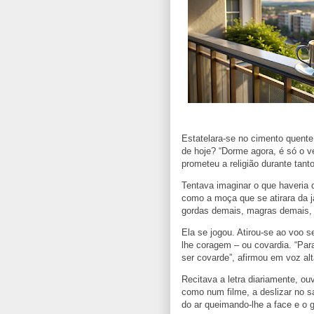
Estatelara-se no cimento quent
de hoje? “Dorme agora, é só o ve
prometeu a religião durante tant
Tentava imaginar o que haveria 
como a moça que se atirara da ja
gordas demais, magras demais, 
Ela se jogou. Atirou-se ao voo 
lhe coragem – ou covardia. “Para
ser covarde”, afirmou em voz al
Recitava a letra diariamente, o
como num filme, a deslizar no s
do ar queimando-lhe a face e o 