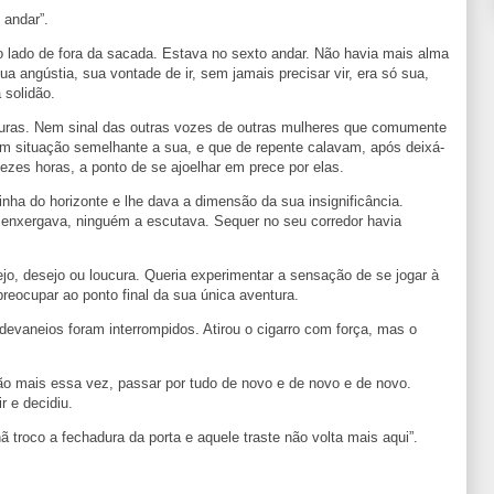
 andar”.
o lado de fora da sacada. Estava no sexto andar. Não havia mais alma
a angústia, sua vontade de ir, sem jamais precisar vir, era só sua,
 solidão.
scuras. Nem sinal das outras vozes de outras mulheres que comumente
em situação semelhante a sua, e que de repente calavam, após deixá-
 vezes horas, a ponto de se ajoelhar em prece por elas.
inha do horizonte e lhe dava a dimensão da sua insignificância.
enxergava, ninguém a escutava. Sequer no seu corredor havia
ejo, desejo ou loucura. Queria experimentar a sensação de se jogar à
 preocupar ao ponto final da sua única aventura.
devaneios foram interrompidos. Atirou o cigarro com força, mas o
ão mais essa vez, passar por tudo de novo e de novo e de novo.
r e decidiu.
 troco a fechadura da porta e aquele traste não volta mais aqui”.