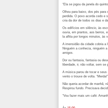
“Ela se jogou da janela do quinto
Olhou para baixo, dos pés para 
perdida. O povo acorda cedo e su
cria da dor de todos os dias e da
Os edifícios em silêncio, às e
ouvia, em prantos, aos berros, 
la aflita por longos minutos, às
A imensidão da cidade cobria a l
Ninguém a conhecia, ninguém a 
amigos.
Dor ou fantasia, fantasia ou des
liberdade, ir, não voltar, sem se
A música parou de tocar e seus 
vento o trouxe de volta. “Merda!”
Não queria acordar de manhã, n
Respirou fundo. Precisava decidi
“Vou fazer mais um café. Amanhã
Às
15:00