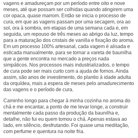
vagens e amadureçam por um período entre oito e nove
meses, até que possam ser colhidas quando atingirem uma
cor opaca, quase marrom. Então se inicia o processo de
cura, em que as vagens passam por uma secagem, ora ao
sol, ora à sombra, em etapas de uma semana cada e, em
seguida, um repouso de três meses ao abrigo da luz, tempo
para a maturação dos cristais de vanilla e fixação do aroma.
Em um processo 100% artesanal, cada vagem é alisada e
esticada manualmente, para se tornar a vareta de baunilha
que a gente encontra no mercado a preços nada
simpáticos. Nos processos mais industrializados, o tempo
de cura pode ser mais curto com a ajuda de fornos. Ainda
assim, são anos de investimento, do plantio à idade adulta
da orquídea, mais a espera de meses pelo amadurecimento
das vagens e o período de cura.
Caminho longo para chegar à minha cozinha no aroma do
chá e me encantar, a ponto de me levar longe, a construir
mentalmente cada passo da produção da baunilha e,
detalhe, não fui eu quem tomou o chá. Apenas estava ao
lado, em silêncio, desfrutando. Foi quase uma meditação,
com perfume e quentura na noite fria.