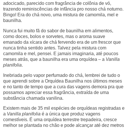
adocicado, parecido com fragrância de colônia de vó,
trazendo reminiscências de infância pro nosso chá noturno.
Bingo! Era do chá novo, uma mistura de camomila, mel e
baunilha.
Nunca fui muito fã do sabor de baunilha em alimentos,
como doces, bolos e sorvetes, mas o aroma suave
emanado da xícara de chá fervendo era de um frescor que
nunca tinha sentido antes. Talvez pela mistura com
camomila e mel, pensei. E jamais imaginaria, até poucos
meses atrás, que a baunilha era uma orquídea – a
Vanilla
planifolia
.
Inebriada pelo vapor perfumado do chá, lembrei de tudo o
que aprendi sobre a Orquídea Baunilha nos últimos meses
e no tanto de tempo que a cura das vagens demora pra que
possamos apreciar essa fragrância, extraída de uma
substância chamada vanilina.
Existem mais de 35 mil espécies de orquídeas registradas e
a
Vanilla planifolia
é a única que produz vagens
comestíveis. É uma orquídea terrestre trepadeira, cresce
melhor se plantada no chão e pode alcançar até dez metros