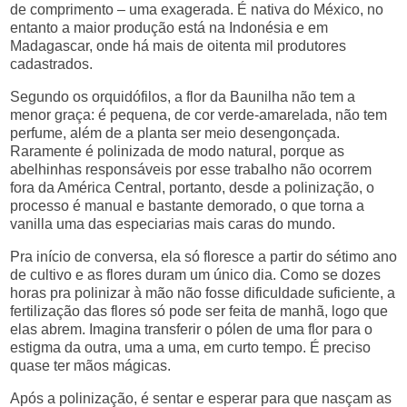
de comprimento – uma exagerada. É nativa do México, no
entanto a maior produção está na Indonésia e em
Madagascar, onde há mais de oitenta mil produtores
cadastrados.
Segundo os orquidófilos, a flor da Baunilha não tem a
menor graça: é pequena, de cor verde-amarelada, não tem
perfume, além de a planta ser meio desengonçada.
Raramente é polinizada de modo natural, porque as
abelhinhas responsáveis por esse trabalho não ocorrem
fora da América Central, portanto, desde a polinização, o
processo é manual e bastante demorado, o que torna a
vanilla uma das especiarias mais caras do mundo.
Pra início de conversa, ela só floresce a partir do sétimo ano
de cultivo e as flores duram um único dia. Como se dozes
horas pra polinizar à mão não fosse dificuldade suficiente, a
fertilização das flores só pode ser feita de manhã, logo que
elas abrem. Imagina transferir o pólen de uma flor para o
estigma da outra, uma a uma, em curto tempo. É preciso
quase ter mãos mágicas.
Após a polinização, é sentar e esperar para que nasçam as