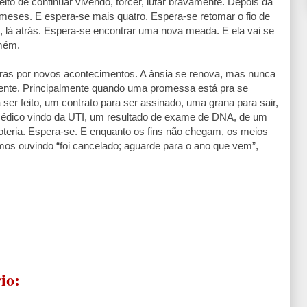
reito de continuar vivendo, torcer, lutar bravamente. Depois da
meses. E espera-se mais quatro. Espera-se retomar o fio de
 lá atrás. Espera-se encontrar uma nova meada. E ela vai se
mém.
ras por novos acontecimentos. A ânsia se renova, mas nunca
gente. Principalmente quando uma promessa está pra se
 ser feito, um contrato para ser assinado, uma grana para sair,
édico vindo da UTI, um resultado de exame de DNA, de um
oteria. Espera-se. E enquanto os fins não chegam, os meios
mos ouvindo “foi cancelado; aguarde para o ano que vem”,
io: