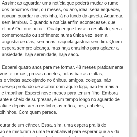
Assim: ao aguardar uma notícia que poderá mudar o rumo
dos próximos dias, ou meses, ou ano, ideal seria esquecer,
apagar, guardar na caixinha, lá no fundo da gaveta. Aguardar,
sem lembrar. E quando a notícia enfim acontecesse, que
ótimo! Ou, que pena... Qualquer que fosse o resultado, seria
comemoração ou sofrimento numa única vez, sem a
angústia de dias, semanas, naquela gastura sem fim. Quem
espera sempre alcança, mas haja chazinho para aplacar a
ansiedade, haja serenidade, haja saco.
Esperei quatro anos para me formar. 48 meses praticamente
ivros e jornais, provas cacetes, notas baixas e altas,
as e vindas sacolejando no ônibus, amigos, colegas, não
 o desejo profundo de acabar com aquilo logo, não ter mais a
 e trabalhar. Esperei nove meses para ter um filho. Embora
nte e cheio de surpresas, é um tempo longo no aguardo de
afia e depois, ver o rostinho, as mãos, pés, cabelos,
s olhinhos. Com quem parece.
urar de um câncer. Essa, sim, uma espera pra lá de
ão se misturam a uma fé inabalável para esperar que a vida