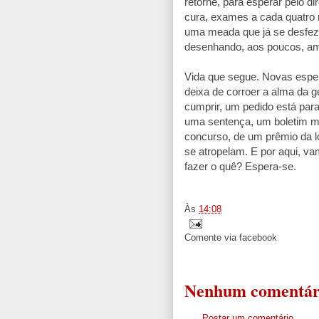
retorne, para esperar pelo di
cura, exames a cada quatro 
uma meada que já se desfez,
desenhando, aos poucos, a
Vida que segue. Novas espe
deixa de corroer a alma da 
cumprir, um pedido está para
uma sentença, um boletim m
concurso, de um prêmio da l
se atropelam. E por aqui, va
fazer o quê? Espera-se.
.
Às
14:08
Comente via facebook
Nenhum comentár
Postar um comentário