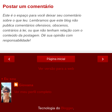
Postar um comentário
Este é o espaço para você deixar seu comentário
sobre o que leu. Lembramos que este blog não
publica comentários ofensivos, obscenos,
contrários à lei, ou que não tenham relação com o
conteúdo da postagem. Dê sua opinião com
responsabilidade!
‹
›
Página inicial
Ver versão para a web
♦ Eu sou
Giovana
Ver meu perfil completo
Tecnologia do
Blogger
.