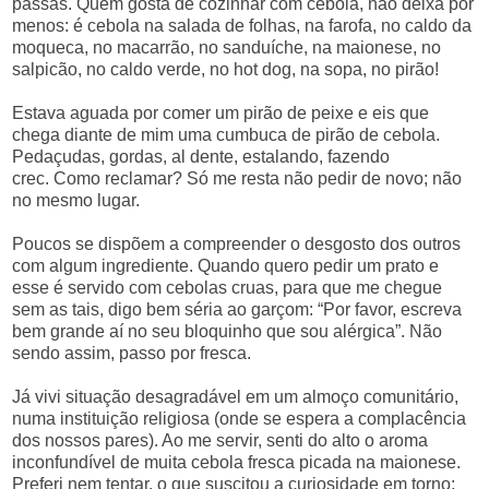
passas. Quem gosta de cozinhar com cebola, não deixa por
menos: é cebola na salada de folhas, na farofa, no caldo da
moqueca, no macarrão, no sanduíche, na maionese, no
salpicão, no caldo verde, no hot dog, na sopa, no pirão!
Estava aguada por comer um pirão de peixe e eis que
chega diante de mim uma cumbuca de pirão de cebola.
Pedaçudas, gordas, al dente, estalando, fazendo
crec.
Como reclamar? Só me resta não pedir de novo; não
no mesmo lugar.
Poucos se dispõem a compreender o desgosto dos outros
com algum ingrediente. Quando quero pedir um prato e
esse é servido com cebolas cruas, para que me chegue
sem as tais, digo bem séria ao garçom: “Por favor, escreva
bem grande aí no seu bloquinho que sou alérgica”. Não
sendo assim, passo por fresca.
Já vivi situação desagradável em um almoço comunitário,
numa instituição religiosa (onde se espera a complacência
dos nossos pares). Ao me servir, senti do alto o aroma
inconfundível de muita cebola fresca picada na maionese.
Preferi nem tentar, o que suscitou a curiosidade em torno: