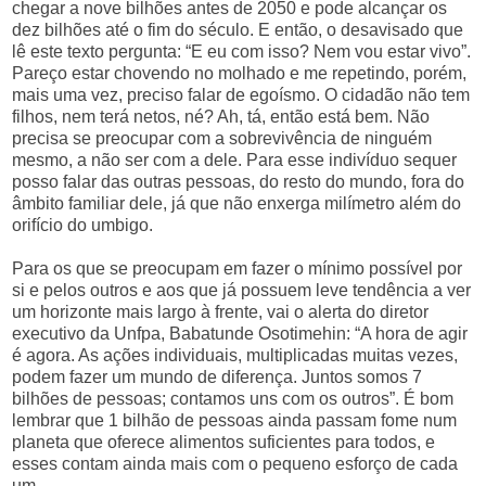
chegar a nove bilhões antes de 2050 e pode alcançar os
dez bilhões até o fim do século. E então, o desavisado que
lê este texto pergunta: “E eu com isso? Nem vou estar vivo”.
Pareço estar chovendo no molhado e me repetindo, porém,
mais uma vez, preciso falar de egoísmo. O cidadão não tem
filhos, nem terá netos, né? Ah, tá, então está bem. Não
precisa se preocupar com a sobrevivência de ninguém
mesmo, a não ser com a dele. Para esse indivíduo sequer
posso falar das outras pessoas, do resto do mundo, fora do
âmbito familiar dele, já que não enxerga milímetro além do
orifício do umbigo.
Para os que se preocupam em fazer o mínimo possível por
si e pelos outros e aos que já possuem leve tendência a ver
um horizonte mais largo à frente, vai o alerta do diretor
executivo da Unfpa, Babatunde Osotimehin: “A hora de agir
é agora. As ações individuais, multiplicadas muitas vezes,
podem fazer um mundo de diferença. Juntos somos 7
bilhões de pessoas; contamos uns com os outros”. É bom
lembrar que 1 bilhão de pessoas ainda passam fome num
planeta que oferece alimentos suficientes para todos, e
esses contam ainda mais com o pequeno esforço de cada
um.