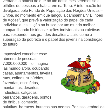
verdade, a notícia de que no fim deste mês seremos sete
bilhões de pessoas a habitarem na Terra. A informação foi
divulgada pelo Fundo de População das Nações Unidas –
Unfpa, no momento em que lançou a campanha “7 Bilhões
de Ações”, que prevê a valorização do papel de cada
indivíduo e instituição na busca por um mundo melhor,
compartilhando histórias e ações individuais ou coletivas
para responder aos grandes desafios atuais, como a
superação da pobreza e o papel dos jovens na construção
do futuro.
Impossível conceber esse
número de pessoas –
7.000.000.000 – e imaginá-
las mundo afora, ocupando
casas, apartamentos, favelas,
ruas, colinas, subúrbios,
fazendas, escritórios,
montanhas, desertos,
indústrias, calçadas,
barrancos, garagens, pontos
de ônibus, comércio,
palafitas, barracos, buracos nas pedras. Por isso lembrei da