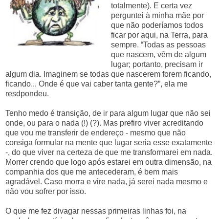
totalmente). E certa vez
perguntei à minha mãe por
que não poderíamos todos
ficar por aqui, na Terra, para
sempre. “Todas as pessoas
que nascem, vêm de algum
lugar; portanto, precisam ir
algum dia. Imaginem se todas que nascerem forem ficando,
ficando... Onde é que vai caber tanta gente?”, ela me
resdpondeu.
Tenho medo é transição, de ir para algum lugar que não sei
onde, ou para o nada (!) (?). Mas prefiro viver acreditando
que vou me transferir de endereço - mesmo que não
consiga formular na mente que lugar seria esse exatamente
-, do que viver na certeza de que me transformarei em nada.
Morrer crendo que logo após estarei em outra dimensão, na
companhia dos que me antecederam, é bem mais
agradável. Caso morra e vire nada, já serei nada mesmo e
não vou sofrer por isso.
O que me fez divagar nessas primeiras linhas foi, na